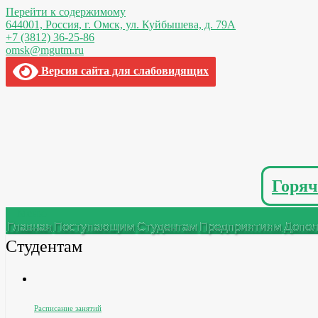
Перейти к содержимому
644001, Россия,
г. Омск,
ул. Куйбышева, д. 79А
+7 (3812) 36-25-86
omsk@mgutm.ru
Версия сайта для слабовидящих
Горяч
Меню
Главная
Поступающим
Студентам
Предприятиям
Допол
Студентам
Расписание занятий