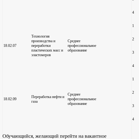
4
1
Технология
2
производства и
Среднее
18.02.07
переработки
профессиональное
пластических масс и
образование
3
эластомеров
4
1
2
Среднее
Переработка нефти и
18.02.09
профессиональное
газа
образование
3
4
Обучающийся, желающий перейти на вакантное