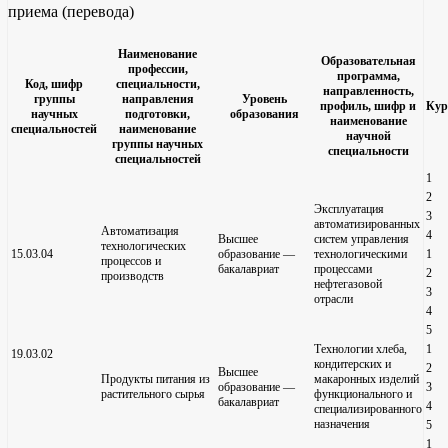
приема (перевода)
Наименование
Образовательная
профессии,
программа,
Код, шифр
специальности,
направленность,
группы
направления
Уровень
профиль, шифр и
Кур
научных
подготовки,
образования
наименование
специальностей
наименование
научной
группы научных
специальности
специальностей
1
2
Эксплуатация
3
автоматизированных
Автоматизация
4
Высшее
систем управления
технологических
15.03.04
образование —
технологическими
1
процессов и
бакалавриат
процессами
2
производств
нефтегазовой
3
отрасли
4
5
Технологии хлеба,
1
19.03.02
кондитерских и
2
Высшее
Продукты питания из
макаронных изделий
образование —
3
растительного сырья
функционального и
бакалавриат
4
специализированного
назначения
5
1