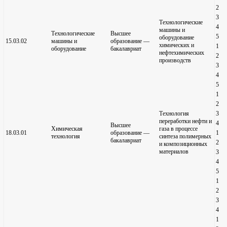
2
3
Технологические
4
машины и
Технологические
Высшее
5
оборудование
15.03.02
машины и
образование —
химических и
1
оборудование
бакалавриат
нефтехимических
2
производств
3
4
5
1
2
Технология
3
переработки нефти и
4
Высшее
Химическая
газа в процессе
18.03.01
образование —
1
технология
синтеза полимерных
бакалавриат
2
и композиционных
материалов
3
4
5
1
2
3
4
1