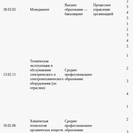
2
Высшее
Процессное
3
38.03.02
Менеджмент
образование —
управление
4
бакалавриат
организацией
5
1
2
3
4
5
1
Техническая
эксплуатация и
2
обслуживание
Среднее
13.02.11
электрического и
профессиональное
электромеханического
образование
3
оборудования (по
отраслям)
4
1
2
Химическая
Среднее
18.02.06
технология
профессиональное
органических веществ
образование
3