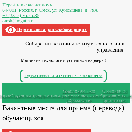
Перейти к содержимому
644001, Россия,
г. Омск,
ул. Куйбышева, д. 79А
+7 (3812) 36-25-86
omsk@mgutm.ru
Версия сайта для слабовидящих
Сибирский казачий институт технологий и
управления
Мы знаем технологии успешной карьеры!
Горячая линия АБИТУРИЕНТ: +7 913 603 09 88
Меню
Дополнительное
Сведения об
ающим
Студентам
Предприятиям
профессиональное
образовательной
образование
организации
Вакантные места для приема (перевода)
обучающихся