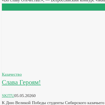
«Во славу Отечества!»; — Всероссийский конкурс «Жи
Читать далее
Казачество
Слава Героям!
SKITU
05.05.2026
0
К Дню Великой Победы студенты Сибирского казачьего