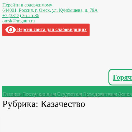
Перейти к содержимому
644001, Россия,
г. Омск,
ул. Куйбышева, д. 79А
+7 (3812) 36-25-86
omsk@mgutm.ru
Версия сайта для слабовидящих
Горяч
Меню
Главная
Поступающим
Студентам
Предприятиям
Допол
Рубрика:
Казачество