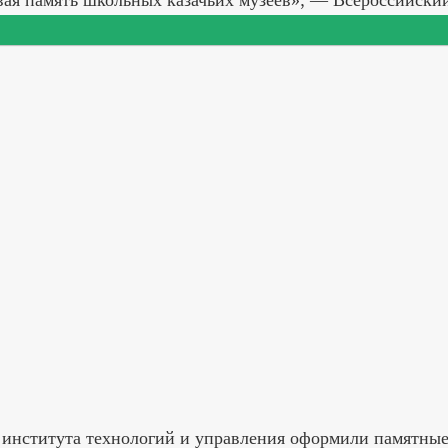
вая память школьных казачьих музеев»; — Всероссийск
 института технологий и управления оформили памятны