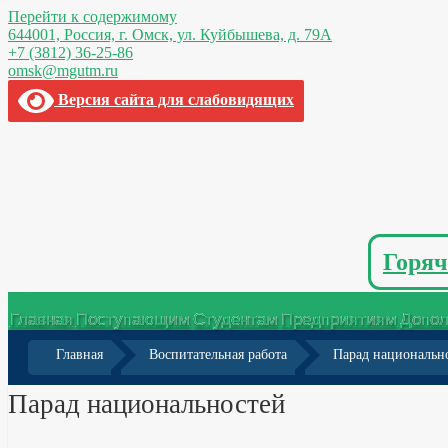
Перейти к содержимому
644001, Россия,
г. Омск,
ул. Куйбышева, д. 79А
+7 (3812) 36-25-86
omsk@mgutm.ru
Версия сайта для слабовидящих
Горяч
Меню
Главная
Поступающим
Студентам
Предприятиям
Допол
Главная
Воспитательная работа
Парад национальн
Парад национальностей