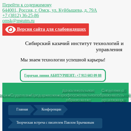
Перейти к содержимому
644001, Россия,
г. Омск,
ул. Куйбышева, д. 79А
+7 (3812) 36-25-86
omsk@mgutm.ru
Версия сайта для слабовидящих
Сибирский казачий институт технологий и
управления
Мы знаем технологии успешной карьеры!
Горячая линия АБИТУРИЕНТ: +7 913 603 09 88
Меню
Дополнительное
Сведения об
ающим
Студентам
Предприятиям
профессиональное
образовательной
образование
организации
Главная
Конференции
Творческая встреча с писателем Павлом Брычковым