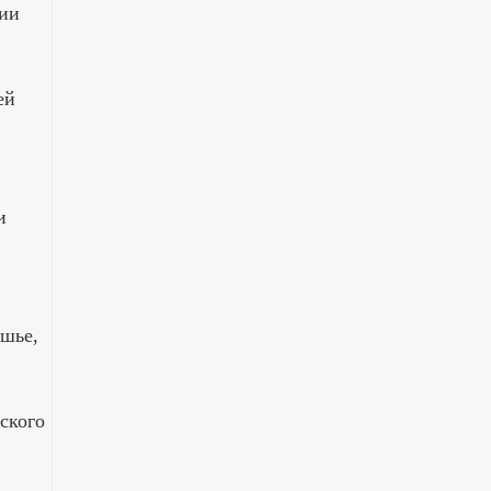
гии
ей
и
ышье,
ского