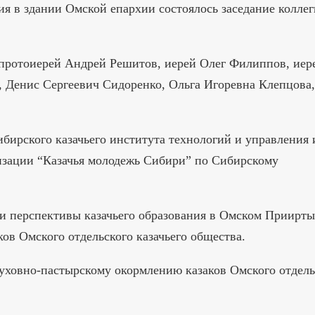
ия в здании Омской епархии состоялось заседание колле
 протоиерей Андрей Решитов, иерей Олег Филиппов, иер
 Денис Сергеевич Сидоренко, Ольга Игоревна Клепцова,
ибирского казачьего института технологий и управления 
зации “Казачья молодежь Сибири” по Сибирскому
 и перспективы казачьего образования в Омском Приирт
ов Омского отдельского казачьего общества.
уховно-пастырскому окормлению казаков Омского отдель