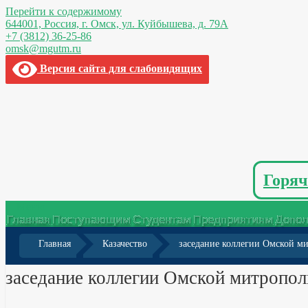
Перейти к содержимому
644001, Россия,
г. Омск,
ул. Куйбышева, д. 79А
+7 (3812) 36-25-86
omsk@mgutm.ru
Версия сайта для слабовидящих
Горяч
Меню
Главная
Поступающим
Студентам
Предприятиям
Допол
Главная
Казачество
заседание коллегии Омской м
заседание коллегии Омской митропол