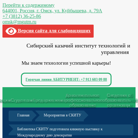
Перейти к содержимому
644001, Россия,
г. Омск,
ул. Куйбышева, д. 79А
+7 (3812) 36-25-86
omsk@mgutm.ru
Версия сайта для слабовидящих
Сибирский казачий институт технологий и
управления
Мы знаем технологии успешной карьеры!
Горячая линия АБИТУРИЕНТ: +7 913 603 09 88
Меню
Дополнительное
Сведения об
ающим
Студентам
Предприятиям
профессиональное
образовательной
образование
организации
Главная
Мероприятия в СКИТУ
Библиотека СКИТУ подготовила книжную выставку к
Международному дню демократии