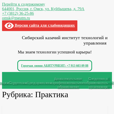
Перейти к содержимому
644001, Россия,
г. Омск,
ул. Куйбышева, д. 79А
+7 (3812) 36-25-86
omsk@mgutm.ru
Версия сайта для слабовидящих
Сибирский казачий институт технологий и
управления
Мы знаем технологии успешной карьеры!
Горячая линия АБИТУРИЕНТ: +7 913 603 09 88
Меню
Дополнительное
Сведения об
ающим
Студентам
Предприятиям
профессиональное
образовательной
образование
организации
Рубрика:
Практика