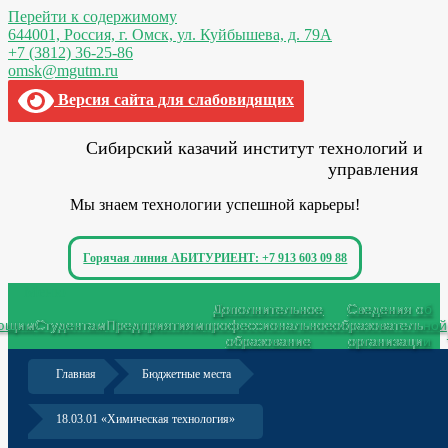
Перейти к содержимому
644001, Россия,
г. Омск,
ул. Куйбышева, д. 79А
+7 (3812) 36-25-86
omsk@mgutm.ru
Версия сайта для слабовидящих
Сибирский казачий институт технологий и
управления
Мы знаем технологии успешной карьеры!
Горячая линия АБИТУРИЕНТ: +7 913 603 09 88
Меню
Дополнительное
Сведения об
ающим
Студентам
Предприятиям
профессиональное
образовательной
образование
организации
Главная
Бюджетные места
18.03.01 «Химическая технология»