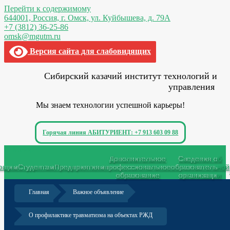
Перейти к содержимому
644001, Россия,
г. Омск,
ул. Куйбышева, д. 79А
+7 (3812) 36-25-86
omsk@mgutm.ru
Версия сайта для слабовидящих
Сибирский казачий институт технологий и
управления
Мы знаем технологии успешной карьеры!
Горячая линия АБИТУРИЕНТ: +7 913 603 09 88
Меню
Дополнительное
Сведения об
ающим
Студентам
Предприятиям
профессиональное
образовательной
образование
организации
Главная
Важное объявление
О профилактике травматизма на объектах РЖД